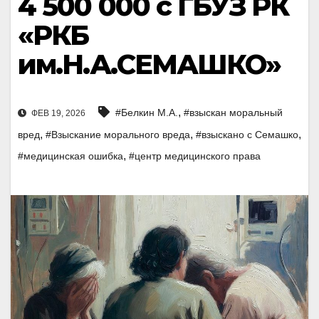
4 500 000 с ГБУЗ РК
«РКБ
им.Н.А.СЕМАШКО»
,
#Белкин М.А.
#взыскан моральный
ФЕВ 19, 2026
,
,
,
вред
#Взыскание морального вреда
#взыскано с Семашко
,
#медицинская ошибка
#центр медицинского права