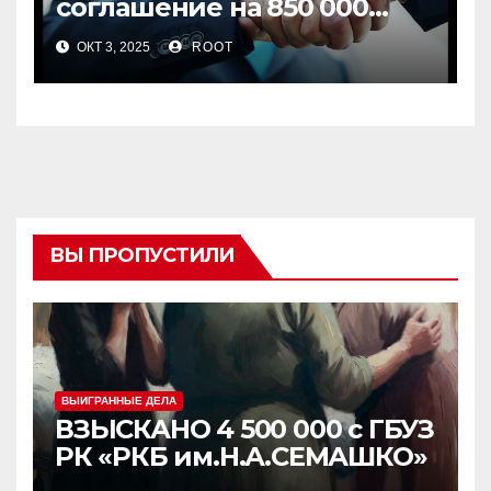
соглашение на 850 000
рублей
ОКТ 3, 2025
ROOT
ВЫ ПРОПУСТИЛИ
ВЫИГРАННЫЕ ДЕЛА
ВЗЫСКАНО 4 500 000 с ГБУЗ
РК «РКБ им.Н.А.СЕМАШКО»