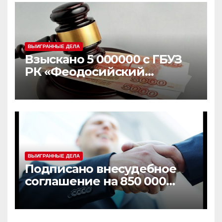
ВЫИГРАННЫЕ ДЕЛА
Взыскано 5 000000 с ГБУЗ
РК «Феодосийский
медицинский центр» и с
ГБУЗ РК
«Симферопольская
городская клиническая
экспертиза №7»
ВЫИГРАННЫЕ ДЕЛА
Подписано внесудебное
соглашение на 850 000
рублей