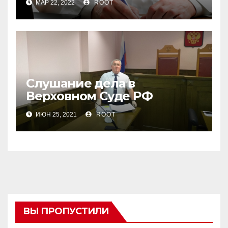
МАР 22, 2022
ROOT
судебно-психиатрической
экспертизы
Слушание дела в
Верховном Суде РФ
ИЮН 25, 2021
ROOT
ВЫ ПРОПУСТИЛИ